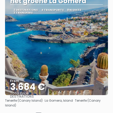
het groene La Gomera
3 DESTINATIONS
4 TRANSPORTS
9 NIGHTS
3 TRANSFERS
From
3.684 €
Total Price
DESTINATIONS
See
Tenerife (Canary Island) · La Gomera, Island · Tenerife (Canary
Island)