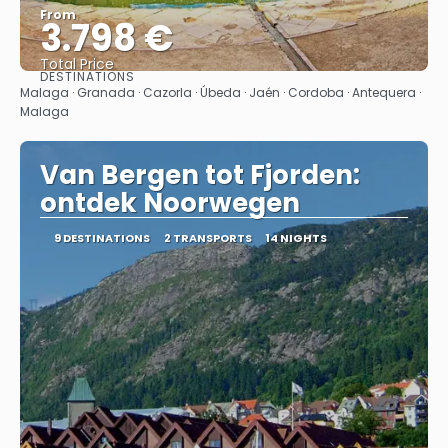
From
3.798 €
Total Price
DESTINATIONS
See
Malaga · Granada · Cazorla · Úbeda · Jaén · Cordoba · Antequera ·
Malaga
Van Bergen tot Fjorden:
ontdek Noorwegen
9 DESTINATIONS
2 TRANSPORTS
14 NIGHTS