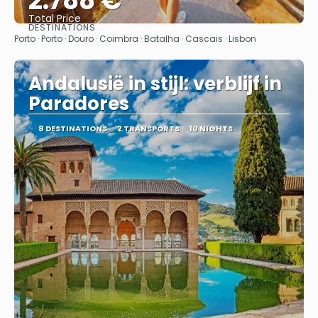
2.788 €
Total Price
DESTINATIONS
See
Porto · Porto · Douro · Coimbra · Batalha · Cascais · Lisbon
Andalusië in stijl: verblijf in
Paradores
8 DESTINATIONS
2 TRANSPORTS
10 NIGHTS