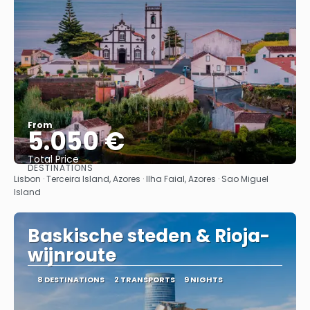
From
5.050 €
Total Price
DESTINATIONS
See
Lisbon · Terceira Island, Azores · Ilha Faial, Azores · Sao Miguel
Island
Baskische steden & Rioja-
wijnroute
8 DESTINATIONS
2 TRANSPORTS
9 NIGHTS