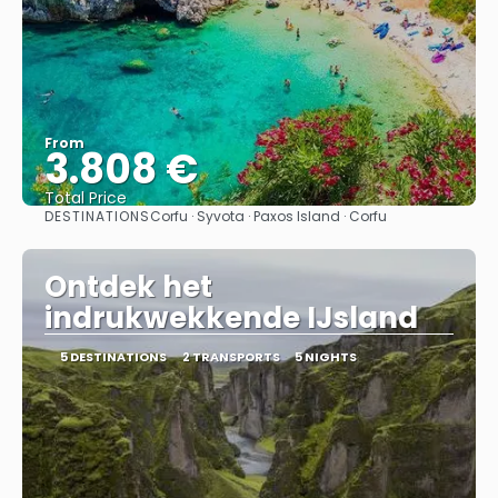
From
3.808 €
Total Price
DESTINATIONS
Corfu · Syvota · Paxos Island · Corfu
See
Ontdek het
indrukwekkende IJsland
5 DESTINATIONS
2 TRANSPORTS
5 NIGHTS