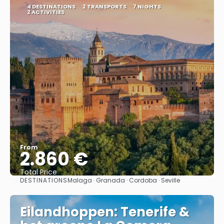
4 DESTINATIONS
2 TRANSPORTS
7 NIGHTS
2 ACTIVITIES
From
2.860 €
Total Price
DESTINATIONS
Malaga · Granada · Cordoba · Seville
See
Eilandhoppen: Tenerife &