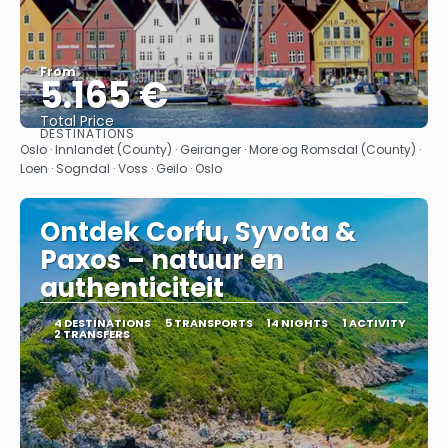
From
5.165 €
Total Price
DESTINATIONS
See
Oslo · Innlandet (County) · Geiranger · More og Romsdal (County) ·
Loen · Sogndal · Voss · Geilo · Oslo
Ontdek Corfu, Syvota &
Paxos – natuur en
authenticiteit
4 DESTINATIONS
5 TRANSPORTS
14 NIGHTS
1 ACTIVITY
2 TRANSFERS