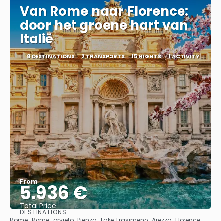
Van Rome naar Florence:
door het groene hart van
Italië
8 DESTINATIONS
2 TRANSPORTS
15 NIGHTS
1 ACTIVITY
From
5.936 €
Total Price
DESTINATIONS
See
Rome · Rome · orvieto · Pienza · Lake Trasimeno · Arezzo · Florence ·