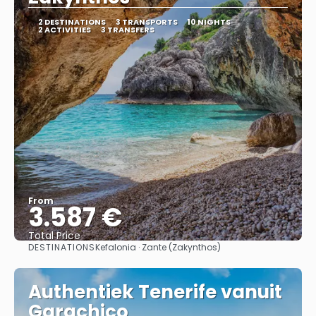
2 DESTINATIONS
3 TRANSPORTS
10 NIGHTS
2 ACTIVITIES
3 TRANSFERS
From
3.587 €
Total Price
DESTINATIONS
Kefalonia · Zante (Zakynthos)
See
Authentiek Tenerife vanuit
Garachico