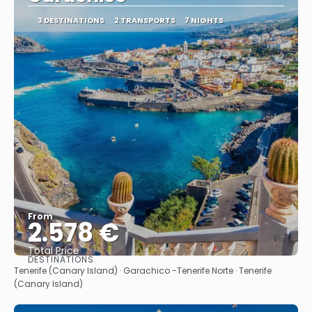
3 DESTINATIONS
2 TRANSPORTS
7 NIGHTS
From
2.578 €
Total Price
DESTINATIONS
See
Tenerife (Canary Island) · Garachico -Tenerife Norte · Tenerife
(Canary Island)