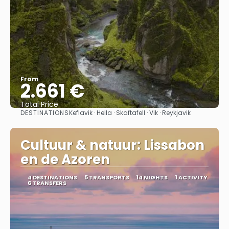
From
2.661 €
Total Price
DESTINATIONS
Keflavik · Hella · Skaftafell · Vik · Reykjavik
See
Cultuur & natuur: Lissabon
en de Azoren
4 DESTINATIONS
5 TRANSPORTS
14 NIGHTS
1 ACTIVITY
6 TRANSFERS