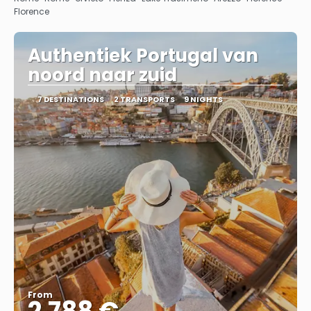
Florence
Authentiek Portugal van
noord naar zuid
7 DESTINATIONS
2 TRANSPORTS
9 NIGHTS
From