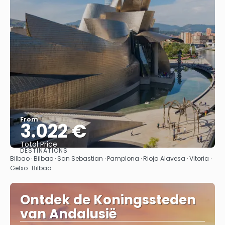
From
3.022 €
Total Price
DESTINATIONS
See
Bilbao · Bilbao · San Sebastian · Pamplona · Rioja Alavesa · Vitoria ·
Getxo · Bilbao
Ontdek de Koningssteden
van Andalusië